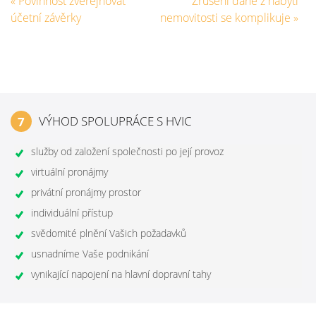
«
Povinnost zveřejňovat
Zrušení daně z nabytí
účetní závěrky
nemovitosti se komplikuje
»
VÝHOD SPOLUPRÁCE S HVIC
7
služby od založení společnosti po její provoz
virtuální pronájmy
privátní pronájmy prostor
individuální přístup
svědomité plnění Vašich požadavků
usnadníme Vaše podnikání
vynikající napojení na hlavní dopravní tahy