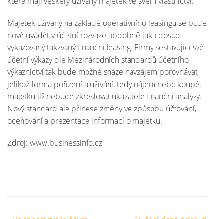
které mají veškerý užívaný majetek ve svém vlastnictví.
Majetek užívaný na základě operativního leasingu se bude
nově uvádět v účetní rozvaze obdobně jako dosud
vykazovaný takzvaný finanční leasing. Firmy sestavující své
účetní výkazy dle Mezinárodních standardů účetního
výkaznictví tak bude možné snáze navzájem porovnávat,
jelikož forma pořízení a užívání, tedy nájem nebo koupě,
majetku již nebude zkreslovat ukazatele finanční analýzy.
Nový standard ale přinese změny ve způsobu účtování,
oceňování a prezentace informací o majetku.
Zdroj: www.businessinfo.cz