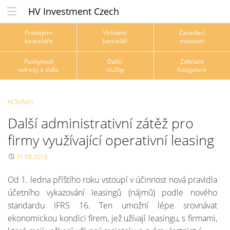
HV Investment Czech
Pronájem
Virtuální
Zasedací
kanceláře
kancelář
místnost
Poskytnutí
Další
Zobrazit
adresy a sídla
služby
fotogalerii
NOVINKY
Další administrativní zátěž pro
firmy využívající operativní leasing
31.08.2018
Od 1. ledna příštího roku vstoupí v účinnost nová pravidla
účetního vykazování leasingů (nájmů) podle nového
standardu IFRS 16. Ten umožní lépe srovnávat
ekonomickou kondici firem, jež užívají leasingu, s firmami,