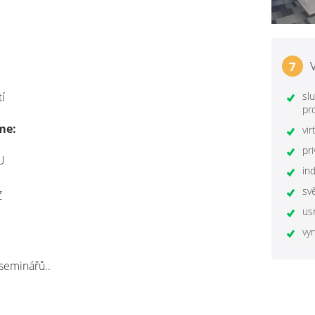
7
slu
í
pr
me:
vir
pr
U
ind
sv
Z
us
vyn
 seminářů..