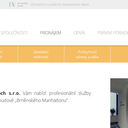
ÚČETNICTVÍ A DAŇOVÉ PORADENSTVÍ BRNO
 SPOLEČNOSTI
PRONÁJEM
CENÍK
PRÁVNÍ PORAD
OVINKY
ní
Zasedací
Poskytnutí
ář
místnost
adresy a sídla
ch s.r.o.
Vám nabízí profesionální služby
í budově „Brněnského Manhattonu“.