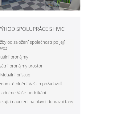
VÝHOD SPOLUPRÁCE S HVIC
žby od založení společnosti po její
ovoz
tuální pronájmy
ivátní pronájmy prostor
ividuální přístup
ědomité plnění Vašich požadavků
nadníme Vaše podnikání
ikající napojení na hlavní dopravní tahy