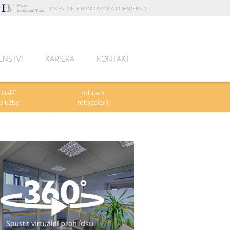
INVESTICE, FINANCOVANI A PORADENSTVI
ENSTVÍ
KARIÉRA
KONTAKT
Další
Zobrazit
služby
fotogalerii