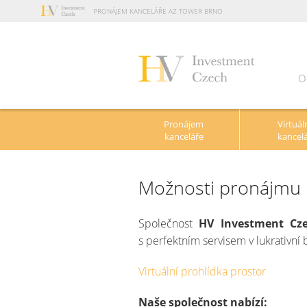
PRONÁJEM KANCELÁŘE AZ TOWER BRNO
O
N
Pronájem
Virtuál
kanceláře
kancel
Možnosti pronájmu
Společnost
HV Investment Cze
s perfektním servisem v lukrativn
Virtuální prohlídka prostor
Naše společnost nabízí: