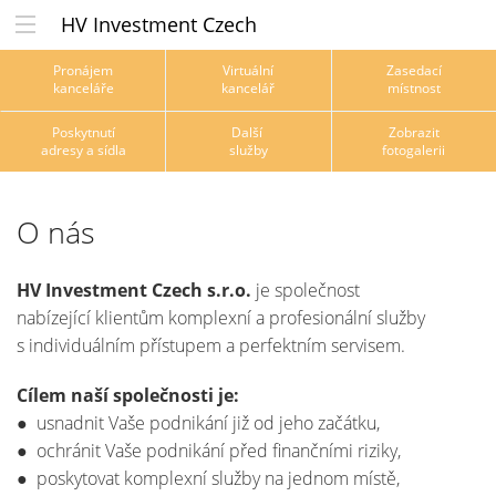
HV Investment Czech
Pronájem
Virtuální
Zasedací
kanceláře
kancelář
místnost
Poskytnutí
Další
Zobrazit
adresy a sídla
služby
fotogalerii
O nás
HV Investment Czech s.r.o.
je společnost
nabízející klientům komplexní a profesionální služby
s individuálním přístupem a perfektním servisem.
Cílem naší společnosti je:
● usnadnit Vaše podnikání již od jeho začátku,
● ochránit Vaše podnikání před finančními riziky,
● poskytovat komplexní služby na jednom místě,