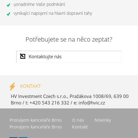
usnadníme Vaše podnikání
vynikající napojení na hlavní dopravní tahy
Potřebujete se na něco zeptat?
KONTAKT
HV Investment Czech s.r.o., Pražákova 1008/69, 639 00
Brno / t: +420 543 216 332 / e:
info@hvic.cz
Pronájem kanceláře Brno
O nás
Novinky
Pronájem kanceláře Brno
Kontakt