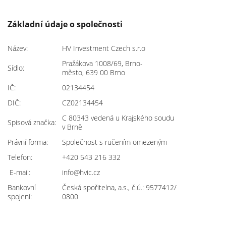
Základní údaje o společnosti
Název:
HV Investment Czech s.r.o
Pražákova 1008/69, Brno-
Sídlo:
město, 639 00 Brno
IČ:
02134454
DIČ:
CZ02134454
C 80343 vedená u Krajského soudu
Spisová značka:
v Brně
Právní forma:
Společnost s ručením omezeným
Telefon:
+420 543 216 332
E-mail:
info@hvic.cz
Bankovní
Česká spořitelna, a.s., č.ú.: 9577412/
spojení:
0800