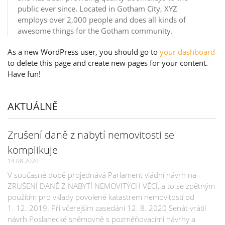
public ever since. Located in Gotham City, XYZ
employs over 2,000 people and does all kinds of
awesome things for the Gotham community.
As a new WordPress user, you should go to
your dashboard
to delete this page and create new pages for your content.
Have fun!
AKTUÁLNĚ
Zrušení daně z nabytí nemovitosti se
komplikuje
14.08.2020
V současné době projednává Parlament vládní návrh na
ZRUŠENÍ DANĚ Z NABYTÍ NEMOVITÝCH VĚCÍ, a to se zpětným
použitím pro vklady povolené katastrem nemovitostí od
1. 12. 2019. Při včerejším zasedání 12. 8. 2020 Senát vrátil
návrh Poslanecké sněmovně s pozměňovacími návrhy a