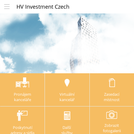
HV Investment Czech
Pronájem
Virtuální
Zasedací
kanceláře
kancelář
místnost
Zobrazit
Poskytnutí
Další
fotogalerii
adresy a sídla
služby