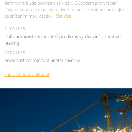
definitivně bude potvrzen až v září. Důvodem pro vrácení
zákona Senátem jsou legislativně-technické změny související
se snížením max. částky…
číst více
31.08.2018
Další administrativní zátěž pro firmy využívající operativní
leasing
27.07.2018
Povinnost zveřejňovat účetní závěrky
zobrazit archiv aktualit