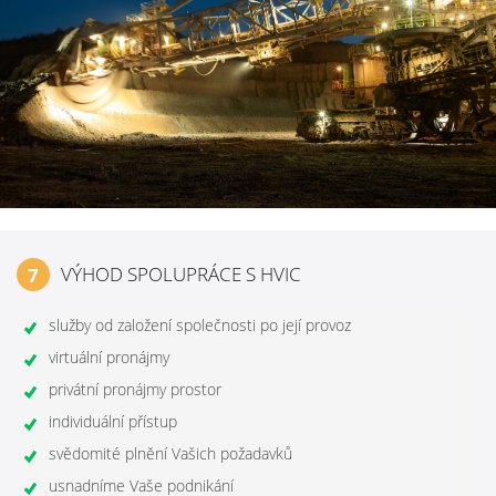
VÝHOD SPOLUPRÁCE S HVIC
7
služby od založení společnosti po její provoz
virtuální pronájmy
privátní pronájmy prostor
individuální přístup
svědomité plnění Vašich požadavků
usnadníme Vaše podnikání