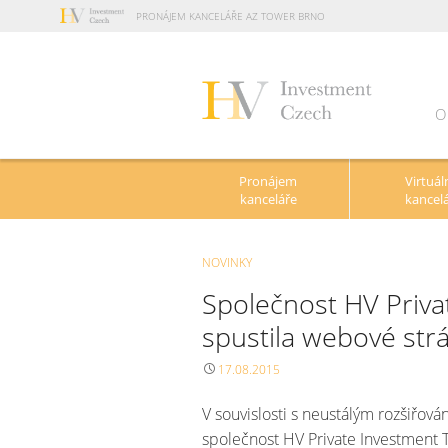
PRONÁJEM KANCELÁŘE AZ TOWER BRNO
O
N
Pronájem
Virtuál
kanceláře
kancel
NOVINKY
Společnost HV Privat
spustila webové str
17.08.2015
V souvislosti s neustálým rozšiřová
společnost HV Private Investment T