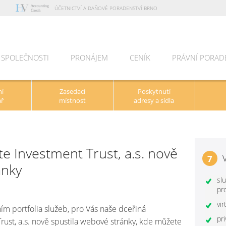
ÚČETNICTVÍ A DAŇOVÉ PORADENSTVÍ BRNO
 SPOLEČNOSTI
PRONÁJEM
CENÍK
PRÁVNÍ PORAD
OVINKY
ní
Zasedací
Poskytnutí
ář
místnost
adresy a sídla
e Investment Trust, a.s. nově
7
ánky
slu
pr
vir
ním portfolia služeb, pro Vás naše dceřiná
pr
rust, a.s. nově spustila webové stránky, kde můžete