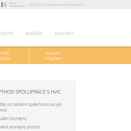
INVESTICE, FINANCOVANI A PORADENSTVI
ENSTVÍ
KARIÉRA
KONTAKT
Další
Zobrazit
služby
fotogalerii
VÝHOD SPOLUPRÁCE S HVIC
žby od založení společnosti po její
ovoz
tuální pronájmy
ivátní pronájmy prostor