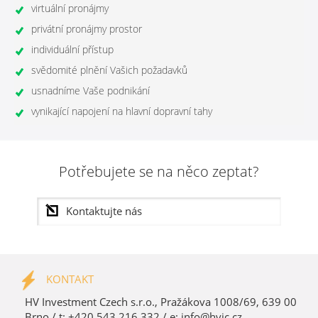
virtuální pronájmy
privátní pronájmy prostor
individuální přístup
svědomité plnění Vašich požadavků
usnadníme Vaše podnikání
vynikající napojení na hlavní dopravní tahy
Potřebujete se na něco zeptat?
KONTAKT
HV Investment Czech s.r.o., Pražákova 1008/69, 639 00
Brno / t: +420 543 216 332 / e:
info@hvic.cz