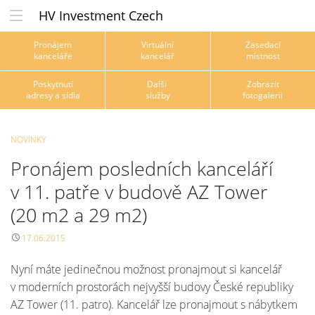
HV Investment Czech
Pronájem
Virtuální
Zasedací
kanceláře
kancelář
místnost
Poskytnutí
Další
Zobrazit
adresy a sídla
služby
fotogalerii
NOVINKY
Pronájem posledních kanceláří
v 11. patře v budově AZ Tower
(20 m2 a 29 m2)
17.06.2015
Nyní máte jedinečnou možnost pronajmout si kancelář
v moderních prostorách nejvyšší budovy České republiky
AZ Tower (11. patro). Kancelář lze pronajmout s nábytkem