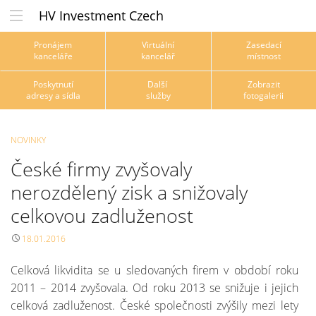
HV Investment Czech
Pronájem
Virtuální
Zasedací
kanceláře
kancelář
místnost
Poskytnutí
Další
Zobrazit
adresy a sídla
služby
fotogalerii
NOVINKY
České firmy zvyšovaly
nerozdělený zisk a snižovaly
celkovou zadluženost
18.01.2016
Celková likvidita se u sledovaných firem v období roku
2011 – 2014 zvyšovala. Od roku 2013 se snižuje i jejich
celková zadluženost. České společnosti zvýšily mezi lety