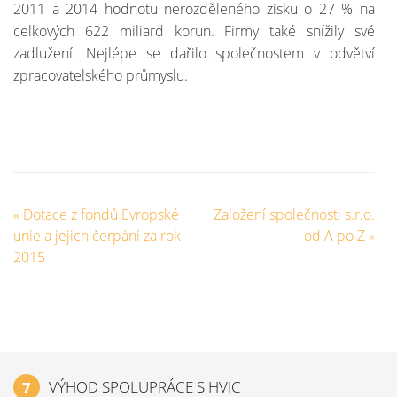
2011 a 2014 hodnotu nerozděleného zisku o 27 % na
celkových 622 miliard korun. Firmy také snížily své
zadlužení. Nejlépe se dařilo společnostem v odvětví
zpracovatelského průmyslu.
«
Dotace z fondů Evropské
Založení společnosti s.r.o.
unie a jejich čerpání za rok
od A po Z
»
2015
VÝHOD SPOLUPRÁCE S HVIC
7